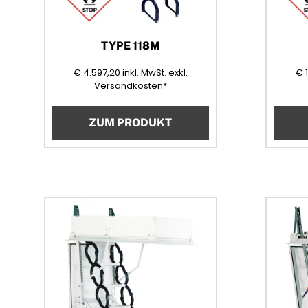
TYPE 118M
4597,20
(Mehrwertsteuer)
€
4.597,20
inkl. MwSt.
exkl.
€
1
Versandkosten*
ZUM PRODUKT