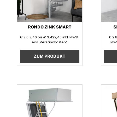
RONDO ZINK SMART
S
2612,40
3422,40
(Mehrwertsteuer)
€
2.612,40
bis
€
3.422,40
inkl. MwSt.
€
2.
exkl. Versandkosten*
MwS
ZUM PRODUKT