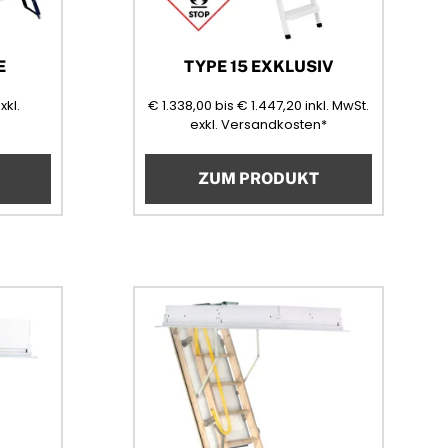
E
TYPE 15 EXKLUSIV
Mehrwertsteuer)
1338,00
1447,20
(Mehrwertst
xkl.
€
1.338,00
bis
€
1.447,20
inkl. MwSt.
exkl. Versandkosten*
ZUM PRODUKT