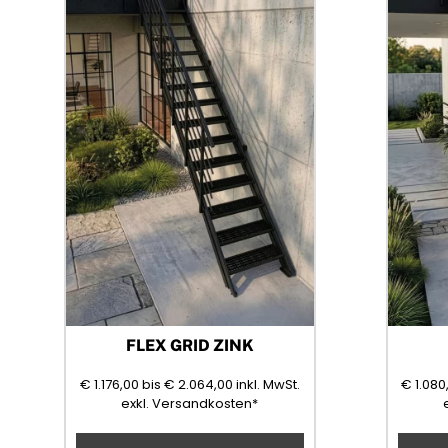
FLEX GRID ZINK
1176,00
2064,00
(Mehrwertsteuer)
€
1.176,00
bis
€
2.064,00
inkl. MwSt.
€
1.080
exkl. Versandkosten*