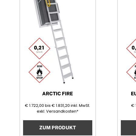
ARCTIC FIRE
E
1722,00
1831,20
(Mehrwertsteuer)
€
1.722,00
bis
€
1.831,20
inkl. MwSt.
€
exkl. Versandkosten*
ZUM PRODUKT