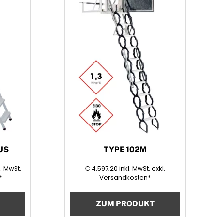
US
TYPE 102M
1,20
(Mehrwertsteuer)
4597,20
(Mehrwertsteuer)
l. MwSt.
€
4.597,20
inkl. MwSt.
exkl.
*
Versandkosten*
ZUM PRODUKT