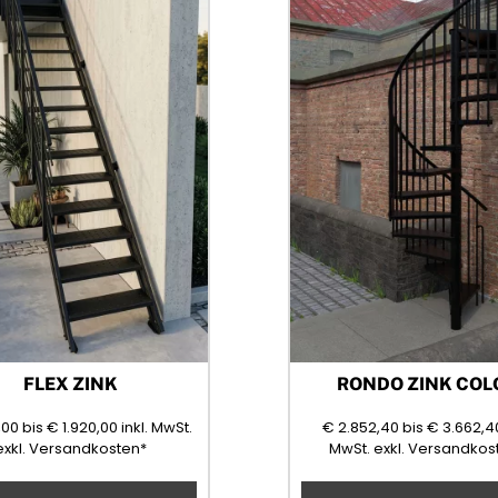
FLEX ZINK
RONDO ZINK COL
1080,00
1920,00
(Mehrwertsteuer)
2852,40
,00
bis
€
1.920,00
inkl. MwSt.
€
2.852,40
bis
€
3.662,4
(Mehrwertsteuer
exkl. Versandkosten*
MwSt.
exkl. Versandkos