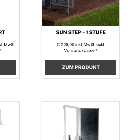
RT
SUN STEP – 1 STUFE
22,40
(Mehrwertsteuer)
228,00
(Mehrwertsteuer)
kl. MwSt.
€
228,00
inkl. MwSt.
exkl.
*
Versandkosten*
ZUM PRODUKT