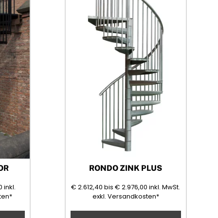
OR
RONDO ZINK PLUS
3662,40
2612,40
2976,00
(Mehrwerts
0
inkl.
€
2.612,40
bis
€
2.976,00
inkl. MwSt.
)
ten*
exkl. Versandkosten*