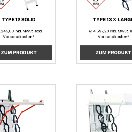
TYPE 12 SOLID
TYPE 13 X-LARG
1245,60
(Mehrwertsteuer)
4597,20
(
.245,60
inkl. MwSt.
exkl.
€
4.597,20
inkl. MwSt.
e
Versandkosten*
Versandkosten*
ZUM PRODUKT
ZUM PRODUKT