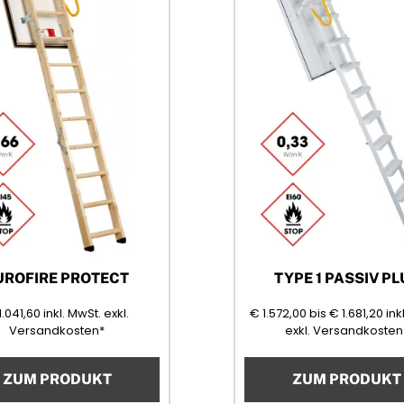
UROFIRE PROTECT
TYPE 1 PASSIV PL
1041,60
(Mehrwertsteuer)
1572,00
168
1.041,60
inkl. MwSt.
exkl.
€
1.572,00
bis
€
1.681,20
ink
Versandkosten*
exkl. Versandkosten
ZUM PRODUKT
ZUM PRODUKT