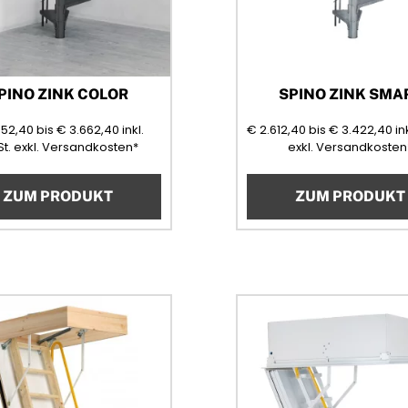
PINO ZINK COLOR
SPINO ZINK SMA
2852,40
3662,40
2612,40
34
852,40
bis
€
3.662,40
inkl.
€
2.612,40
bis
€
3.422,40
in
(Mehrwertsteuer)
t.
exkl. Versandkosten*
exkl. Versandkosten
ZUM PRODUKT
ZUM PRODUKT