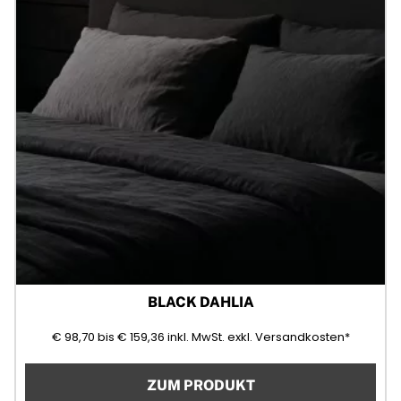
BLACK DAHLIA
98,70
159,36
(Mehrwertsteuer)
€
98,70
bis
€
159,36
inkl. MwSt.
exkl. Versandkosten*
ZUM PRODUKT