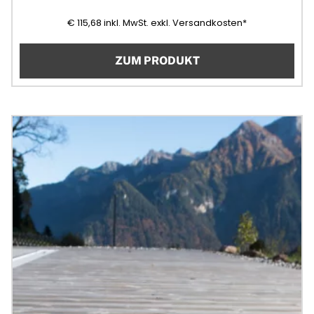
115,68
(Mehrwertsteuer)
€
115,68
inkl. MwSt.
exkl. Versandkosten*
ZUM PRODUKT