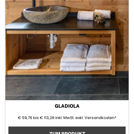
GLADIOLA
59,76
113,28
(Mehrwertsteuer)
€
59,76
bis
€
113,28
inkl. MwSt.
exkl. Versandkosten*
ZUM PRODUKT