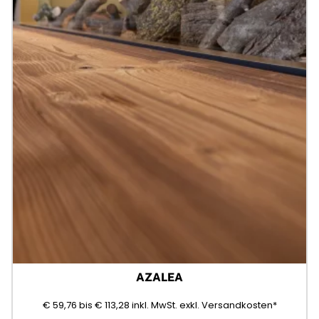
AZALEA
59,76
113,28
(Mehrwertsteuer)
€
59,76
bis
€
113,28
inkl. MwSt.
exkl. Versandkosten*