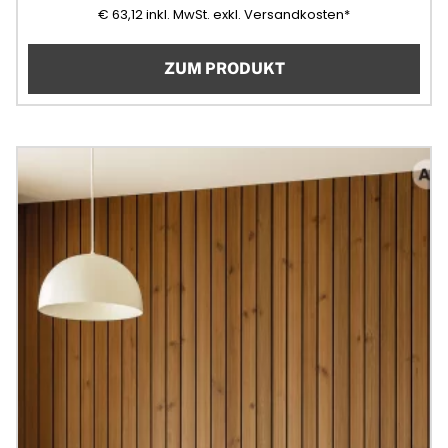
63,12
(Mehrwertsteuer)
€
63,12
inkl. MwSt.
exkl. Versandkosten*
ZUM PRODUKT