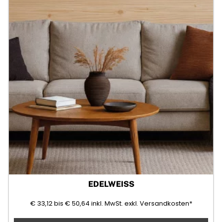
EDELWEISS
33,12
50,64
(Mehrwertsteuer)
€
33,12
bis
€
50,64
inkl. MwSt.
exkl. Versandkosten*