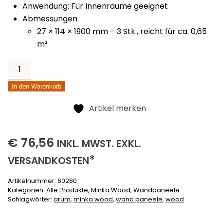
Anwendung: Für Innenräume geeignet
Abmessungen:
27 × 114 × 1900 mm – 3 Stk., reicht für ca. 0,65
m²
Arum
Menge
Alternative:
In den Warenkorb
Artikel merken
76,56
(INKLUSIVE)
(EXKLUSIVE)
€
76,56
INKL.
MWST. EXKL.
*
VERSANDKOSTEN
Artikelnummer:
60280
Kategorien:
Alle Produkte
,
Minka Wood
,
Wandpaneele
Schlagwörter:
arum
,
minka wood
,
wand paneele
,
wood