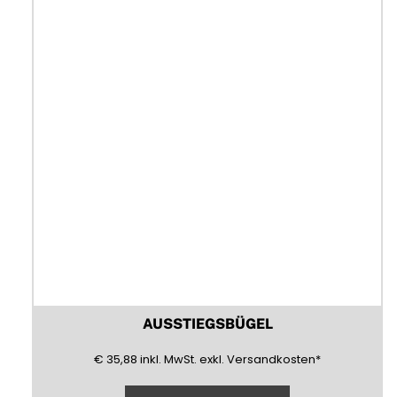
AUSSTIEGSBÜGEL
35,88
(inklusive)
(Mehrwertsteuer)
(exklusive)
€
35,88
inkl.
MwSt.
exkl.
Versandkosten
*