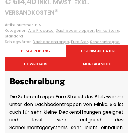
*
VERSANDKOSTEN
Artikelnummer:
n. v.
Kategorien:
Alle Produkte
,
Dachbodentreppen
,
Minka Stairs
,
Standard
Schlagwörter:
Dachbodentreppe
,
Euro Star
,
Scherentreppe
BESCHREIBUNG
TECHNISCHE DATEN
DOWNLOADS
MONTAGEVIDEO
Beschreibung
Die Scherentreppe Euro Star ist das Platzwunder
unter den Dachbodentreppen von Minka. Sie ist
auch für sehr kleine Deckenöffnungen geeignet
und lässt sich aufgrund des
Schnellmontagesystems sehr leicht einbauen.