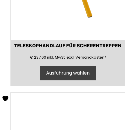
TELESKOPHANDLAUF FÜR SCHERENTREPPEN
237,60
(inklusive)
(Mehrwertsteuer)
(exklusive)
€
237,60
inkl.
MwSt.
exkl.
Versandkosten
*
Ausführung wählen