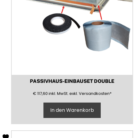
PASSIVHAUS-EINBAUSET DOUBLE
117,60
(inklusive)
(Mehrwertsteuer)
(exklusive)
€
117,60
inkl.
MwSt.
exkl.
Versandkosten
*
In den Warenkorb
Dieses