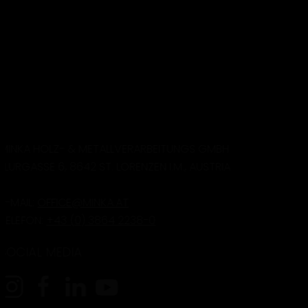
MINKA HOLZ- & METALLVERARBEITUNGS GMBH
FLURGASSE 6, 8642 ST. LORENZEN I.M., AUSTRIA
E-MAIL:
OFFICE@MINKA.AT
TELEFON:
+43 (0) 3864 2238-0
SOCIAL MEDIA