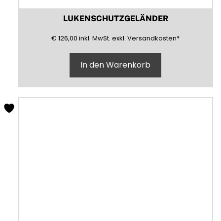
LUKENSCHUTZGELÄNDER
126,00
(inklusive)
(Mehrwertsteuer)
(exklusive)
€
126,00
inkl.
MwSt.
exkl.
Versandkosten
*
In den Warenkorb