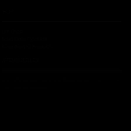
SHOP
Zum Shop
Minka Stairs Produkte
Minka Garden Produkte
OFFENE STELLEN
Schichtführung in der Pulverbeschichtung (m, w, d) –
Zwei-Schicht-Betrieb
Kommissionierer:in – Staplerfahrer:in (m, w, d)
MINKA GROUP