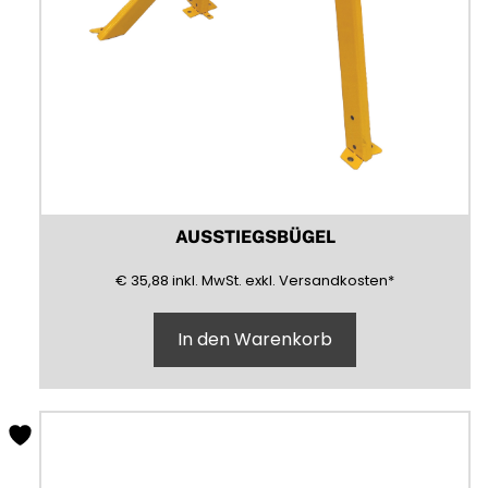
AUSSTIEGSBÜGEL
35,88
(inklusive)
(Mehrwertsteuer)
(exklusive)
€
35,88
inkl.
MwSt.
exkl.
Versandkosten
*
In den Warenkorb