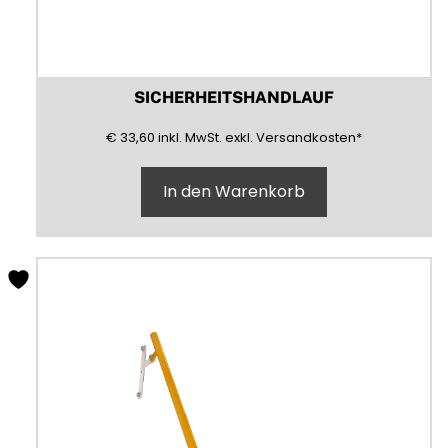
SICHERHEITSHANDLAUF
33,60
(inklusive)
(Mehrwertsteuer)
(exklusive)
€
33,60
inkl.
MwSt.
exkl.
Versandkosten
*
In den Warenkorb
Dieses
Produkt
weist
mehrere
Varianten
auf.
Die