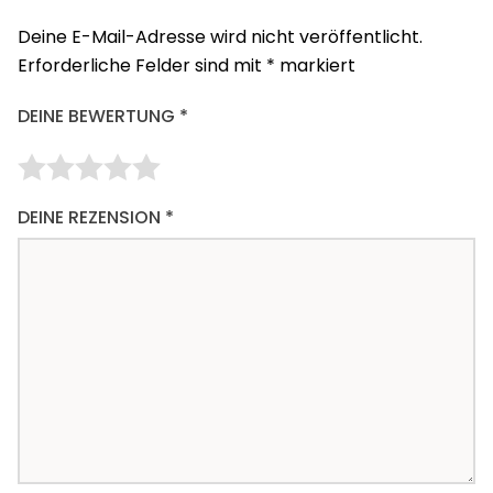
Deine E-Mail-Adresse wird nicht veröffentlicht.
Erforderliche Felder sind mit
*
markiert
DEINE BEWERTUNG
*
DEINE REZENSION
*