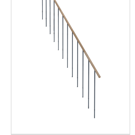
Varianten
auf.
Die
Optionen
können
auf
der
Produktseite
gewählt
werden