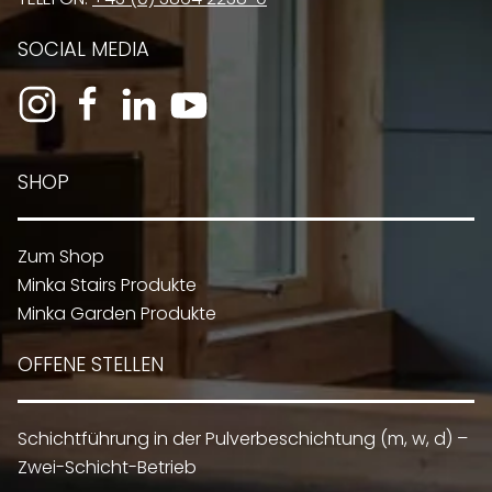
SOCIAL MEDIA
SHOP
Zum Shop
Minka Stairs Produkte
Minka Garden Produkte
OFFENE STELLEN
Schichtführung in der Pulverbeschichtung (m, w, d) –
Zwei-Schicht-Betrieb