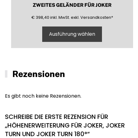
ZWEITES GELÄNDER FÜR JOKER
398,40
(inklusive)
(Mehrwertsteuer)
(exklusive)
€
398,40
inkl.
MwSt.
exkl.
Versandkosten
*
Ausführung wählen
Rezensionen
Es gibt noch keine Rezensionen.
SCHREIBE DIE ERSTE REZENSION FÜR
„HÖHENERWEITERUNG FÜR JOKER, JOKER
TURN UND JOKER TURN 180°“