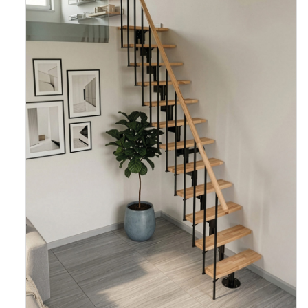
auf.
Die
Optionen
können
auf
der
Produktseite
gewählt
werden