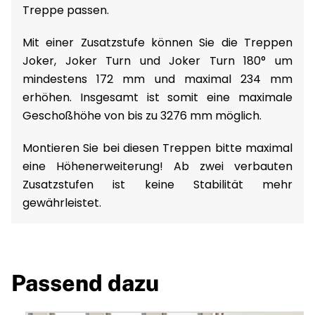
Treppe passen.
Mit einer Zusatzstufe können Sie die Treppen
Joker, Joker Turn und Joker Turn 180° um
mindestens 172 mm und maximal 234 mm
erhöhen. Insgesamt ist somit eine maximale
Geschoßhöhe von bis zu 3276 mm möglich.
Montieren Sie bei diesen Treppen bitte maximal
eine Höhenerweiterung! Ab zwei verbauten
Zusatzstufen ist keine Stabilität mehr
gewährleistet.
Passend dazu