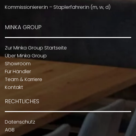
Kommissionierer:in – Staplerfahrer:in (m, w, d)
MINKA GROUP
Zur Minka Group Startseite
Über Minka Group
Showroom
Für Händler
Team & Karriere
Kontakt
RECHTLICHES
Datenschutz
AGB