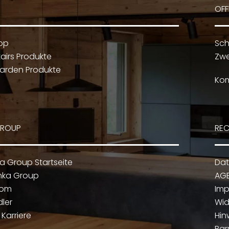
OFF
op
Sch
airs Produkte
Zwe
arden Produkte
Kom
GROUP
REC
ka Group Startseite
Dat
nka Group
AG
oom
Im
dler
Wid
Karriere
Hin
Bar