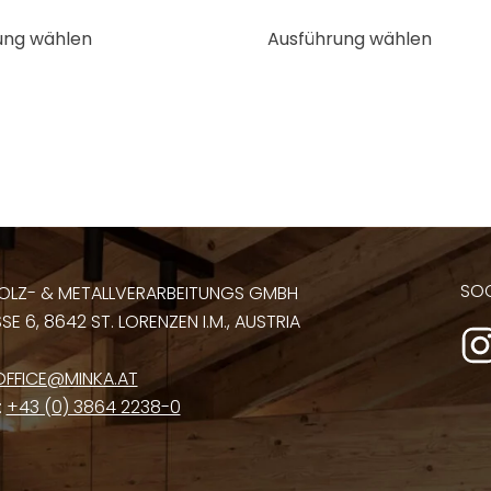
Dieses
Dieses
ung wählen
Ausführung wählen
Produkt
Produk
weist
weist
mehrere
mehre
Varianten
Varian
auf.
auf.
Die
Die
Optionen
Optio
können
könne
auf
auf
SOC
OLZ- & METALLVERARBEITUNGS GMBH
der
der
E 6, 8642 ST. LORENZEN I.M., AUSTRIA
Produktseite
Produk
gewählt
gewähl
OFFICE@MINKA.AT
werden
werde
:
+43 (0) 3864 2238-0