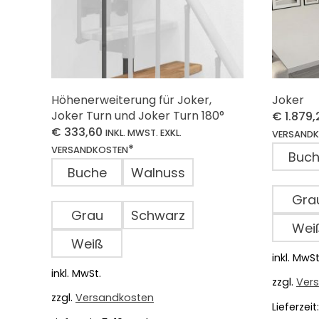
Höhenerweiterung für Joker,
Joker
Joker Turn und Joker Turn 180°
€
1.879,
€
333,60
INKL. MWST. EXKL.
VERSAND
*
VERSANDKOSTEN
Buc
Buche
Walnuss
Gra
Grau
Schwarz
Wei
Weiß
inkl. MwSt
inkl. MwSt.
zzgl.
Ver
zzgl.
Versandkosten
Lieferzeit