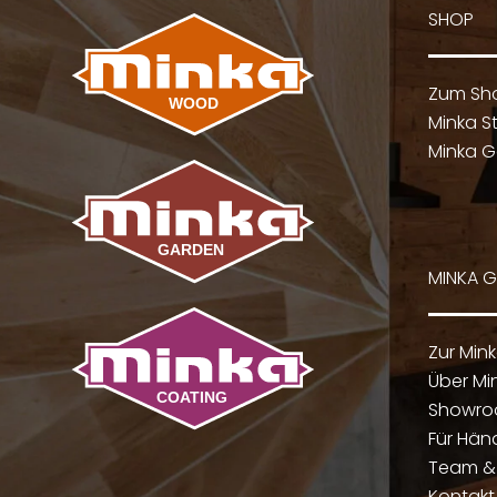
SHOP
Zum Sh
Minka St
Minka G
MINKA 
Zur Min
Über Mi
Showr
Für Hän
Team & 
Kontakt