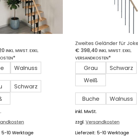
Zweites Geländer für Jok
20
€
398,40
INKL. MWST. EXKL.
INKL. MWST. EXKL.
*
*
KOSTEN
VERSANDKOSTEN
he
Walnuss
Grau
Schwarz
Weiß
u
Schwarz
ß
Buche
Walnuss
.
inkl. MwSt.
sandkosten
zzgl.
Versandkosten
:
5-10 Werktage
Lieferzeit:
5-10 Werktage