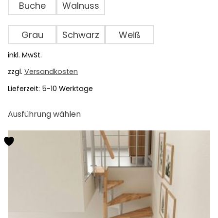
Buche
Walnuss
Grau
Schwarz
Weiß
inkl. MwSt.
zzgl.
Versandkosten
Lieferzeit:
5-10 Werktage
Dieses
Ausführung wählen
Produkt
weist
mehrere
Varianten
auf.
Die
Optionen
können
auf