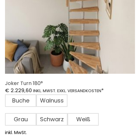
der
Produktseite
gewählt
werden
Joker Turn 180°
€
2.229,60
*
INKL. MWST. EXKL. VERSANDKOSTEN
Buche
Walnuss
Grau
Schwarz
Weiß
inkl. MwSt.