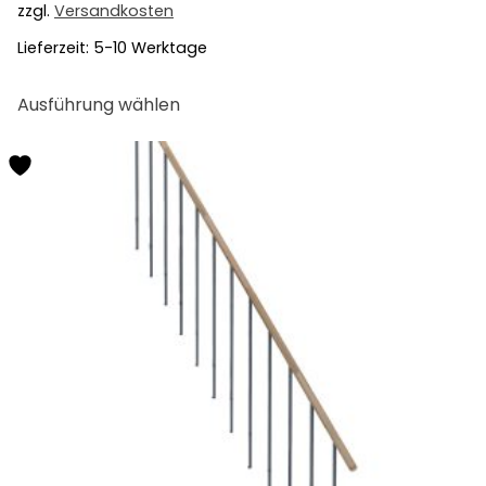
zzgl.
Versandkosten
Lieferzeit:
5-10 Werktage
Dieses
Ausführung wählen
Produkt
weist
mehrere
Varianten
auf.
Die
Optionen
können
auf
der
Produktseite
gewählt
werden