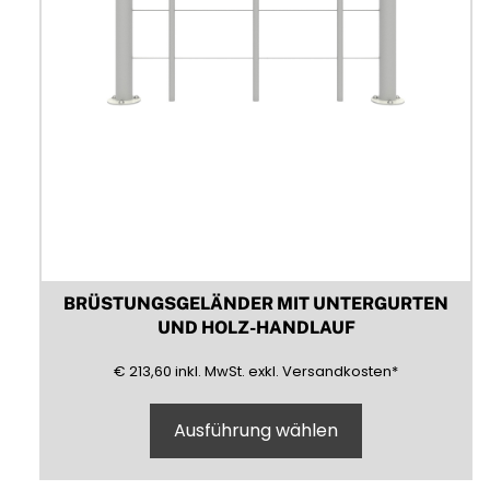
werden
BRÜSTUNGSGELÄNDER MIT UNTERGURTEN
UND HOLZ-HANDLAUF
213,60
(inklusive)
(Mehrwertsteuer)
(exklusive)
€
213,60
inkl.
MwSt.
exkl.
Versandkosten
*
Ausführung wählen