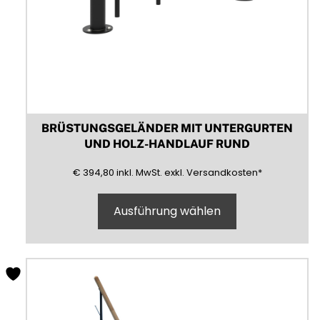
BRÜSTUNGSGELÄNDER MIT UNTERGURTEN
UND HOLZ-HANDLAUF RUND
394,80
(inklusive)
(Mehrwertsteuer)
(exklusive)
€
394,80
inkl.
MwSt.
exkl.
Versandkosten
*
Ausführung wählen
Dieses
Produkt
weist