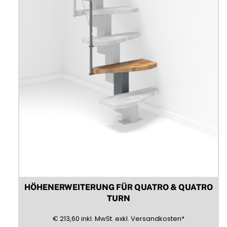
können
auf
der
Produktseite
gewählt
werden
HÖHENERWEITERUNG FÜR QUATRO & QUATRO
TURN
213,60
(inklusive)
(Mehrwertsteuer)
(exklusive)
€
213,60
inkl.
MwSt.
exkl.
Versandkosten
*