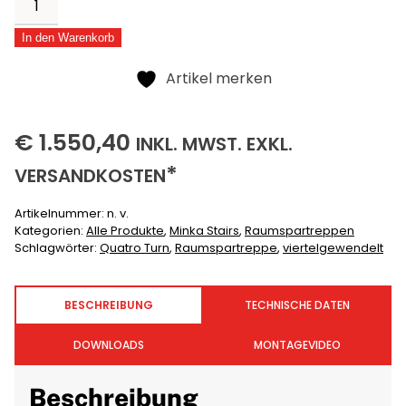
Turn
In den Warenkorb
Menge
Alternative:
Artikel merken
1550,40
(INKLUSIVE)
(EXKLUSIVE)
€
1.550,40
INKL.
MWST. EXKL.
*
VERSANDKOSTEN
Artikelnummer:
n. v.
Kategorien:
Alle Produkte
,
Minka Stairs
,
Raumspartreppen
Schlagwörter:
Quatro Turn
,
Raumspartreppe
,
viertelgewendelt
BESCHREIBUNG
TECHNISCHE DATEN
DOWNLOADS
MONTAGEVIDEO
Beschreibung