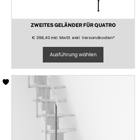
ZWEITES GELÄNDER FÜR QUATRO
398,40
(inklusive)
(Mehrwertsteuer)
(exklusive)
€
398,40
inkl.
MwSt.
exkl.
Versandkosten
*
Ausführung wählen
Dieses
Produkt
weist
mehrere
Varianten
auf.
Die
Optionen