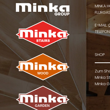
MINKA H
FLURGASS
E-MAIL:
TELEFON
SHOP
Zum Sh
Minka St
Minka G