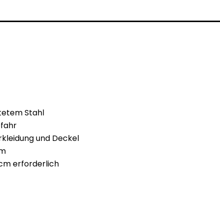
tetem Stahl
efahr
erkleidung und Deckel
cm
m erforderlich