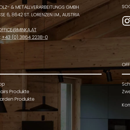
SOC
OLZ- & METALLVERARBEITUNGS GMBH
E 6, 8642 ST. LORENZEN I.M., AUSTRIA
OFFICE@MINKA.AT
:
+43 (0) 3864 2238-0
OFF
op
Sch
airs Produkte
Zwe
arden Produkte
Kom