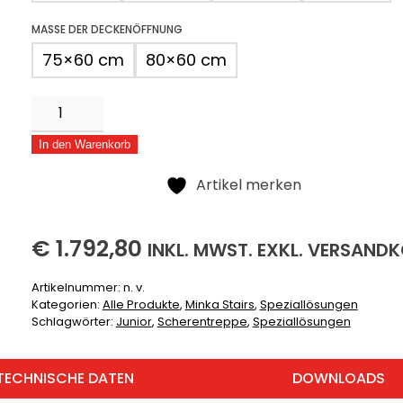
MASSE DER DECKENÖFFNUNG
75×60 cm
80×60 cm
Junior
Menge
In den Warenkorb
Alternative:
Artikel merken
1792,80
(INKLUSIVE)
(EXKLUSIVE
€
1.792,80
INKL.
MWST. EXKL.
VERSANDK
Artikelnummer:
n. v.
Kategorien:
Alle Produkte
,
Minka Stairs
,
Speziallösungen
Schlagwörter:
Junior
,
Scherentreppe
,
Speziallösungen
TECHNISCHE DATEN
DOWNLOADS