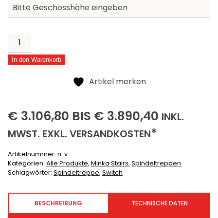
Switch
Menge
In den Warenkorb
Alternative:
Artikel merken
3106,80
3890,40
(INKLU
€
3.106,80
BIS
€
3.890,40
INKL.
(EXKLUSIVE)
*
MWST. EXKL.
VERSANDKOSTEN
Artikelnummer:
n. v.
Kategorien:
Alle Produkte
,
Minka Stairs
,
Spindeltreppen
Schlagwörter:
Spindeltreppe
,
Switch
BESCHREIBUNG
TECHNISCHE DATEN