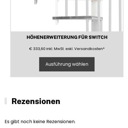
HÖHENERWEITERUNG FÜR SWITCH
333,60
(inklusive)
(Mehrwertsteuer)
(exklusive)
€
333,60
inkl.
MwSt.
exkl.
Versandkosten
*
Ausführung wählen
Rezensionen
Es gibt noch keine Rezensionen.