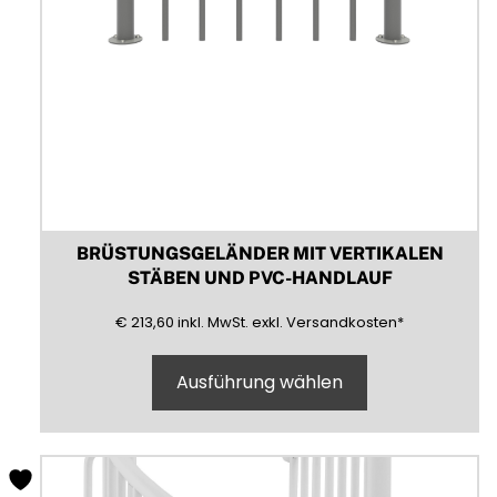
BRÜSTUNGSGELÄNDER MIT VERTIKALEN
STÄBEN UND PVC-HANDLAUF
213,60
(inklusive)
(Mehrwertsteuer)
(exklusive)
€
213,60
inkl.
MwSt.
exkl.
Versandkosten
*
Ausführung wählen
Dieses
Produkt