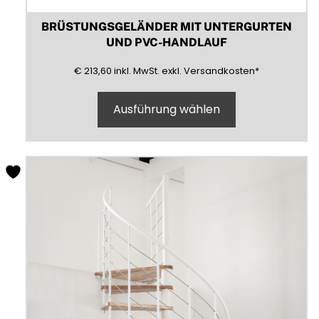
BRÜSTUNGSGELÄNDER MIT UNTERGURTEN
UND PVC-HANDLAUF
213,60
(inklusive)
(Mehrwertsteuer)
(exklusive)
€
213,60
inkl.
MwSt.
exkl.
Versandkosten
*
Ausführung wählen
Dieses
Produkt
weist
mehrere
Varianten
auf.
Die
Optionen
können