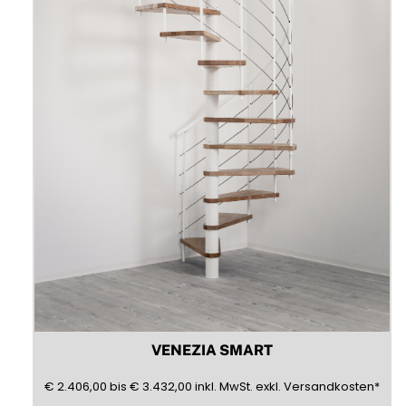
auf
der
Produktseite
gewählt
werden
VENEZIA SMART
2406,00
3432,00
(inklusive)
(Mehrwertsteuer)
(exklusive)
€
2.406,00
bis
€
3.432,00
inkl.
MwSt.
exkl.
Versandkosten
*