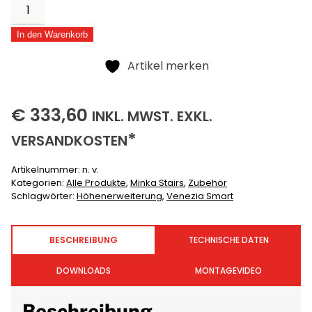
Höhenerweiterung
für
In den Warenkorb
Venezia
Alternative:
Smart
Artikel merken
Menge
333,60
(INKLUSIVE)
(EXKLUSIVE)
€
333,60
INKL.
MWST. EXKL.
*
VERSANDKOSTEN
Artikelnummer:
n. v.
Kategorien:
Alle Produkte
,
Minka Stairs
,
Zubehör
Schlagwörter:
Höhenerweiterung
,
Venezia Smart
BESCHREIBUNG
TECHNISCHE DATEN
DOWNLOADS
MONTAGEVIDEO
Beschreibung