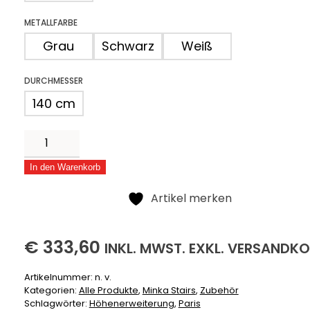
METALLFARBE
Grau
Schwarz
Weiß
DURCHMESSER
140 cm
Höhenerweiterung
für
In den Warenkorb
Paris
Alternative:
Menge
Artikel merken
333,60
(INKLUSIVE)
(EXKLUSIVE)
€
333,60
INKL.
MWST. EXKL.
VERSANDKO
Artikelnummer:
n. v.
Kategorien:
Alle Produkte
,
Minka Stairs
,
Zubehör
Schlagwörter:
Höhenerweiterung
,
Paris