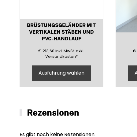
BRÜSTUNGSGELÄNDER MIT
VERTIKALEN STÄBEN UND
PVC-HANDLAUF
213,60
(inklusive)
(Mehrwertsteuer)
(exklusive)
€
213,60
inkl.
MwSt.
exkl.
€
Versandkosten
*
Ausführung wählen
Rezensionen
Es gibt noch keine Rezensionen.