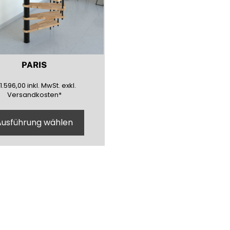
PARIS
1596,00
(inklusive)
(Mehrwertsteuer)
(exklusive)
1.596,00
inkl.
MwSt.
exkl.
Versandkosten
*
Ausführung wählen