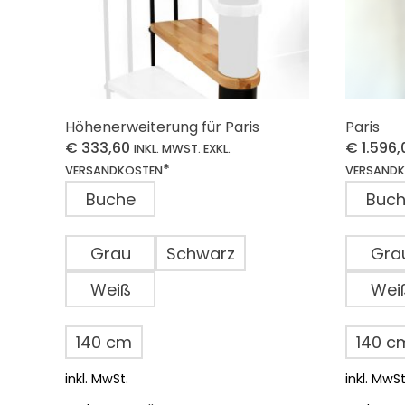
Höhenerweiterung für Paris
Paris
€
333,60
€
1.596,
INKL. MWST. EXKL.
*
VERSANDKOSTEN
VERSAND
Buche
Buc
Grau
Schwarz
Gra
Weiß
Wei
140 cm
140 c
inkl. MwSt.
inkl. MwSt