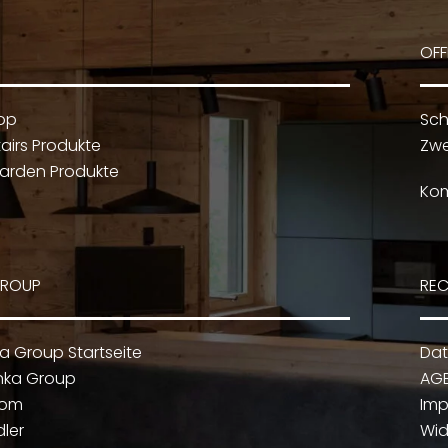
OFF
op
Sch
airs Produkte
Zwe
arden Produkte
Kom
GROUP
REC
ka Group Startseite
Dat
nka Group
AG
oom
Im
dler
Wid