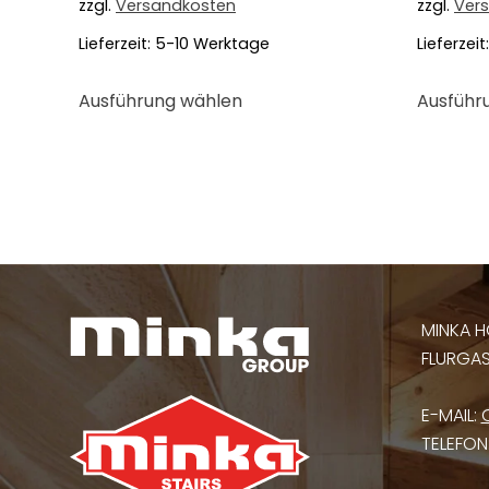
zzgl.
Versandkosten
zzgl.
Ver
Lieferzeit:
5-10 Werktage
Lieferzeit
Dieses
Ausführung wählen
Ausführ
Produkt
weist
mehrere
Varianten
auf.
Die
Optionen
können
MINKA H
auf
FLURGASS
der
Produktseite
E-MAIL:
gewählt
TELEFON
werden