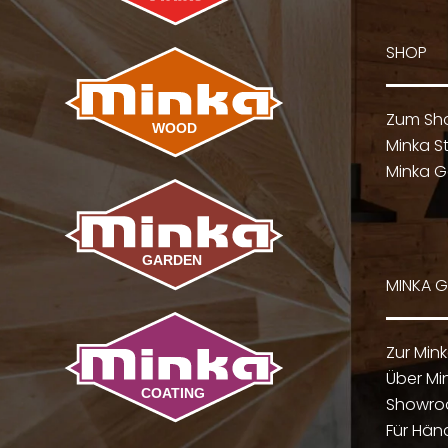
SHOP
Zum Sh
Minka St
Minka G
MINKA 
Zur Min
Über Mi
Showr
Für Hän