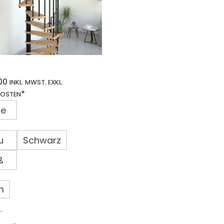
00
INKL. MWST. EXKL.
*
KOSTEN
he
u
Schwarz
ß
m
.