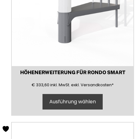
werden
HÖHENERWEITERUNG FÜR RONDO SMART
333,60
(inklusive)
(Mehrwertsteuer)
(exklusive)
€
333,60
inkl.
MwSt.
exkl.
Versandkosten
*
Ausführung wählen
Dieses
Produkt