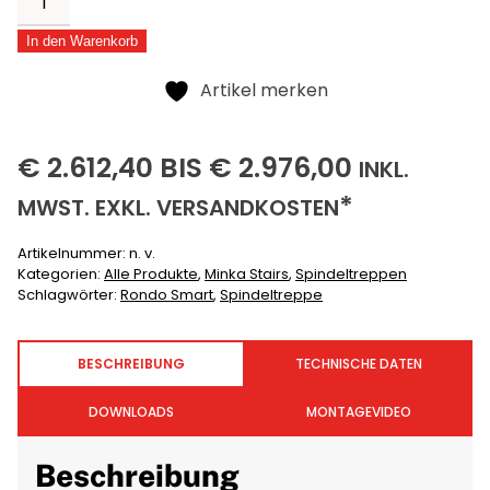
Smart
In den Warenkorb
Menge
Alternative:
Artikel merken
2612,40
2976,00
(INKLUS
€
2.612,40
BIS
€
2.976,00
INKL.
(EXKLUSIVE)
*
MWST. EXKL.
VERSANDKOSTEN
Artikelnummer:
n. v.
Kategorien:
Alle Produkte
,
Minka Stairs
,
Spindeltreppen
Schlagwörter:
Rondo Smart
,
Spindeltreppe
BESCHREIBUNG
TECHNISCHE DATEN
DOWNLOADS
MONTAGEVIDEO
Beschreibung