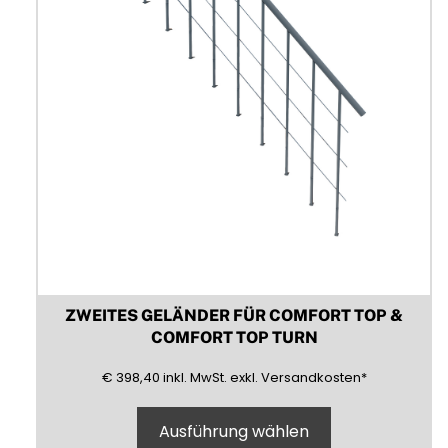
der
Produktseite
gewählt
werden
ZWEITES GELÄNDER FÜR COMFORT TOP &
COMFORT TOP TURN
398,40
(inklusive)
(Mehrwertsteuer)
(exklusive)
€
398,40
inkl.
MwSt.
exkl.
Versandkosten
*
Ausführung wählen