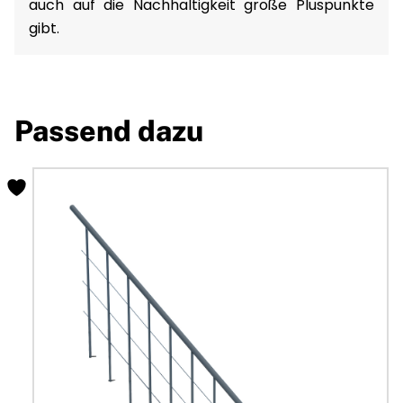
auch auf die Nachhaltigkeit große Pluspunkte
gibt.
Passend dazu
Dieses
Produkt
weist
mehrere
Varianten
auf.
Die
Optionen
können
auf