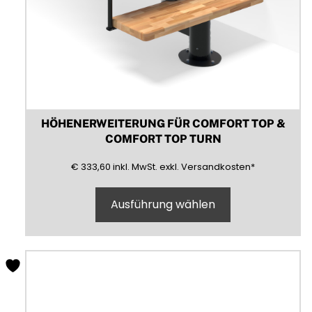
HÖHENERWEITERUNG FÜR COMFORT TOP &
COMFORT TOP TURN
333,60
(inklusive)
(Mehrwertsteuer)
(exklusive)
€
333,60
inkl.
MwSt.
exkl.
Versandkosten
*
Ausführung wählen
Dieses
Produkt
weist