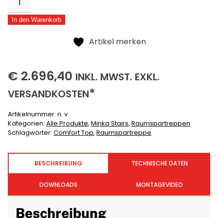
Top
In den Warenkorb
Menge
Alternative:
Artikel merken
2696,40
(INKLUSIVE)
(EXKLUSIVE)
€
2.696,40
INKL.
MWST. EXKL.
*
VERSANDKOSTEN
Artikelnummer:
n. v.
Kategorien:
Alle Produkte
,
Minka Stairs
,
Raumspartreppen
Schlagwörter:
Comfort Top
,
Raumspartreppe
BESCHREIBUNG
TECHNISCHE DATEN
DOWNLOADS
MONTAGEVIDEO
Beschreibung