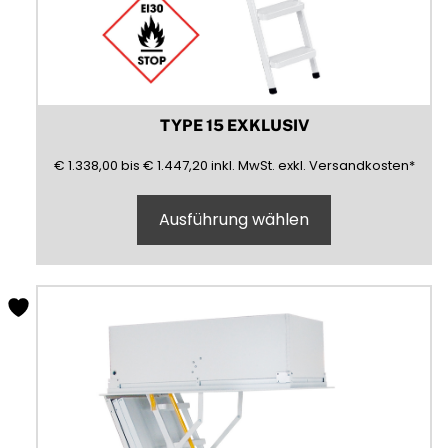
TYPE 15 EXKLUSIV
1338,00
1447,20
(inklusive)
(Mehrwertsteuer)
(exklusive)
€
1.338,00
bis
€
1.447,20
inkl.
MwSt.
exkl.
Versandkosten
*
Ausführung wählen
Dieses
Produkt
weist
mehrere
Varianten
auf.