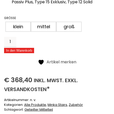
Passiv Plus, Type 15 Exklusiv, Type 12 Solid
GRÖSSE
klein
mittel
groß
Geteilter
Mittelteil
In den Warenkorb
für
Alternative:
Metalltreppen
Artikel merken
Menge
368,40
(INKLUSIVE)
(EXKLUSIVE)
€
368,40
INKL.
MWST. EXKL.
*
VERSANDKOSTEN
Artikelnummer:
n. v.
Kategorien:
Alle Produkte
,
Minka Stairs
,
Zubehör
Schlagwort:
Geteilter Mittelteil