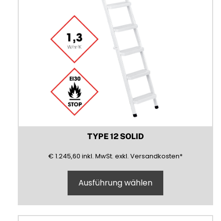
gewählt
werden
TYPE 12 SOLID
1245,60
(inklusive)
(Mehrwertsteuer)
(exklusive)
€
1.245,60
inkl.
MwSt.
exkl.
Versandkosten
*
Ausführung wählen
Dieses