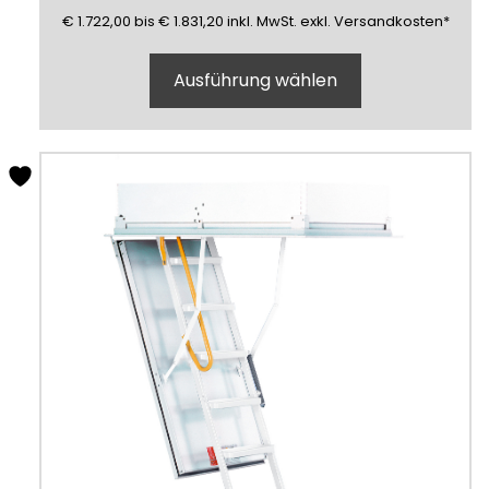
1722,00
1831,20
(inklusive)
(Mehrwertsteuer)
(exklusive)
€
1.722,00
bis
€
1.831,20
inkl.
MwSt.
exkl.
Versandkosten
*
Ausführung wählen
Dieses
Produkt
weist
mehrere
Varianten
auf.
Die
Optionen
können
auf
der
Produktseite