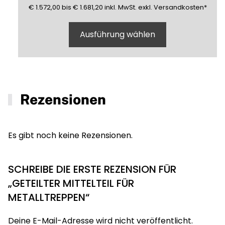
1572,00
1681,20
(inklusive)
(Mehrwertsteuer)
(exklusive)
€
1.572,00
bis
€
1.681,20
inkl.
MwSt.
exkl.
Versandkosten
*
Ausführung wählen
Rezensionen
Es gibt noch keine Rezensionen.
SCHREIBE DIE ERSTE REZENSION FÜR
„GETEILTER MITTELTEIL FÜR
METALLTREPPEN“
Deine E-Mail-Adresse wird nicht veröffentlicht.