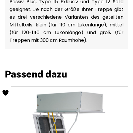
Passiv Plus, Type 15 Exklusiv und Type 12 Solid
geeignet. Je nach der Größe Ihrer Treppe gibt
es drei verschiedene Varianten des geteilten
Mittelteils: klein (für 110 cm Lukenlänge), mittel
(für 120-140 cm Lukenlänge) und groß (für
Treppen mit 300 cm Raumhöhe).
Passend dazu
Dieses
Produkt
weist
mehrere
Varianten
auf.