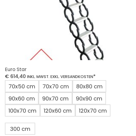
Produktseite
gewählt
werden
Euro Star
€
614,40
*
INKL. MWST. EXKL. VERSANDKOSTEN
70x50 cm
70x70 cm
80x80 cm
90x60 cm
90x70 cm
90x90 cm
100x70 cm
120x60 cm
120x70 cm
300 cm