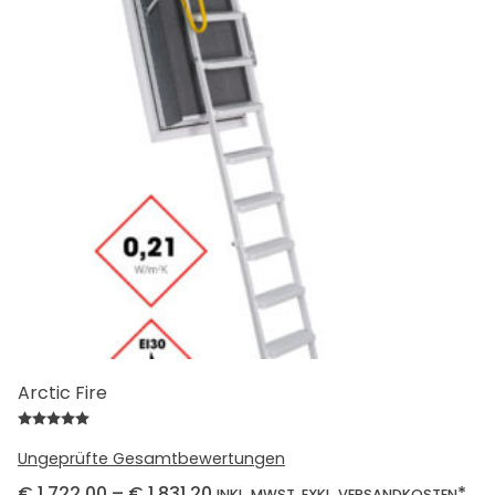
Arctic Fire
Bewertet mit
5.00
von 5
Ungeprüfte Gesamtbewertungen
€
1.722,00
–
€
1.831,20
*
INKL. MWST. EXKL. VERSANDKOSTEN