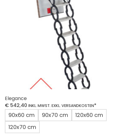
Optionen
können
auf
der
Produktseite
gewählt
werden
Elegance
€
542,40
*
INKL. MWST. EXKL. VERSANDKOSTEN
90x60 cm
90x70 cm
120x60 cm
120x70 cm