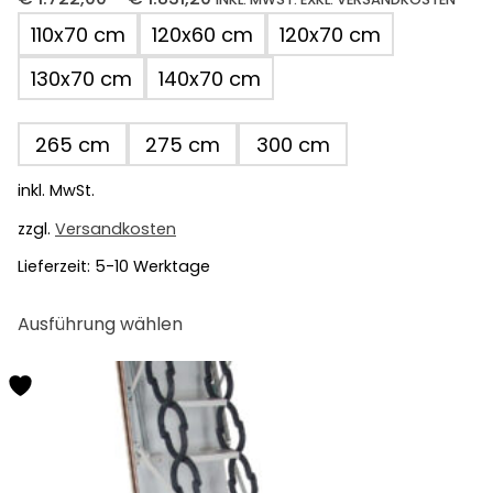
110x70 cm
120x60 cm
120x70 cm
130x70 cm
140x70 cm
265 cm
275 cm
300 cm
inkl. MwSt.
zzgl.
Versandkosten
Lieferzeit:
5-10 Werktage
Dieses
Ausführung wählen
Produkt
weist
mehrere
Varianten
auf.
Die