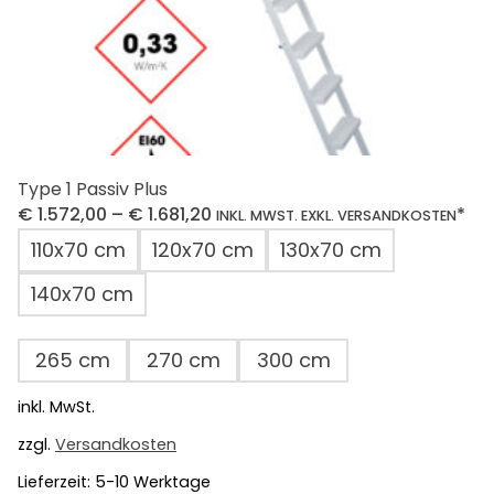
werden
Type 1 Passiv Plus
€
1.572,00
–
€
1.681,20
*
INKL. MWST. EXKL. VERSANDKOSTEN
110x70 cm
120x70 cm
130x70 cm
140x70 cm
265 cm
270 cm
300 cm
inkl. MwSt.
zzgl.
Versandkosten
Lieferzeit:
5-10 Werktage