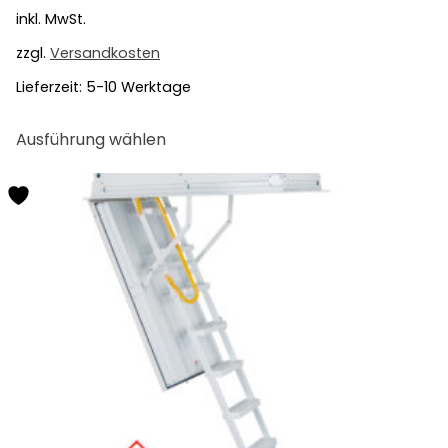
inkl. MwSt.
zzgl.
Versandkosten
Lieferzeit:
5-10 Werktage
Dieses
Ausführung wählen
Produkt
weist
mehrere
Varianten
auf.
Die
Optionen
können
auf
der
Produktseite
gewählt