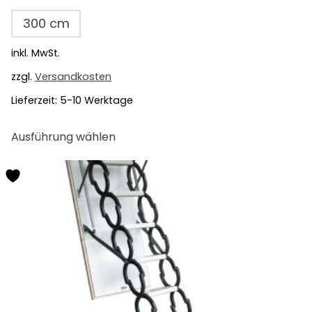
300 cm
inkl. MwSt.
zzgl.
Versandkosten
Lieferzeit:
5-10 Werktage
Dieses
Ausführung wählen
Produkt
weist
mehrere
Varianten
auf.
Die
Optionen
können
auf
der