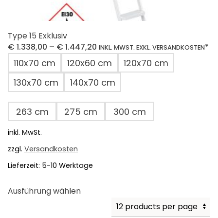
Type 15 Exklusiv
€
1.338,00
–
€
1.447,20
*
INKL. MWST. EXKL. VERSANDKOSTEN
110x70 cm
120x60 cm
120x70 cm
130x70 cm
140x70 cm
263 cm
275 cm
300 cm
inkl. MwSt.
zzgl.
Versandkosten
Lieferzeit:
5-10 Werktage
Dieses
Ausführung wählen
Produkt
weist