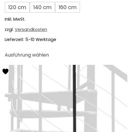
120 cm
140 cm
160 cm
inkl. MwSt.
zzgl.
Versandkosten
Lieferzeit:
5-10 Werktage
Dieses
Ausführung wählen
Produkt
weist
mehrere
Varianten
auf.
Die
Optionen
können
auf
der