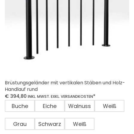
auf
der
Produktseite
gewählt
werden
Brüstungsgeländer mit vertikalen Stäben und Holz-
Handlauf rund
€
394,80
*
INKL. MWST. EXKL. VERSANDKOSTEN
Buche
Eiche
Walnuss
Weiß
Grau
Schwarz
Weiß