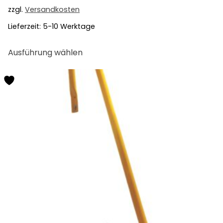
zzgl.
Versandkosten
Lieferzeit:
5-10 Werktage
Dieses
Ausführung wählen
Produkt
weist
mehrere
Varianten
auf.
Die
Optionen
können
auf
der
Produktseite
gewählt
werden