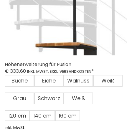
Produktseite
gewählt
werden
Höhenerweiterung für Fusion
€
333,60
*
INKL. MWST. EXKL. VERSANDKOSTEN
Buche
Eiche
Walnuss
Weiß
Grau
Schwarz
Weiß
120 cm
140 cm
160 cm
inkl. MwSt.