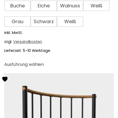
Buche
Eiche
Walnuss
Weiß
Grau
Schwarz
Weiß
inkl. MwSt.
zzgl.
Versandkosten
Lieferzeit:
5-10 Werktage
Dieses
Ausführung wählen
Produkt
weist
mehrere
Varianten
auf.
Die
Optionen
können