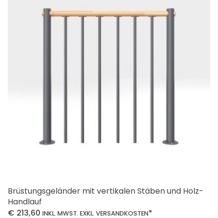
auf.
Die
Optionen
können
auf
der
Produktseite
gewählt
werden
Brüstungsgeländer mit vertikalen Stäben und Holz-
Handlauf
€
213,60
*
INKL. MWST. EXKL. VERSANDKOSTEN