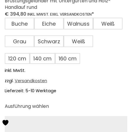
Brüstungsgeländer mit Untergurten und Holz-
Handlauf rund
€
394,80
*
INKL. MWST. EXKL. VERSANDKOSTEN
Buche
Eiche
Walnuss
Weiß
Grau
Schwarz
Weiß
120 cm
140 cm
160 cm
inkl. MwSt.
zzgl.
Versandkosten
Lieferzeit:
5-10 Werktage
Dieses
Ausführung wählen
Produkt
weist
mehrere
Varianten