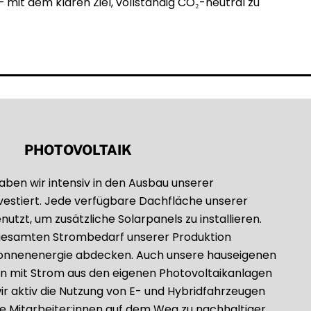
 mit dem klaren Ziel, vollständig CO₂-neutral zu
PHOTOVOLTAIK
aben wir intensiv in den Ausbau unserer
vestiert. Jede verfügbare Dachfläche unserer
tzt, um zusätzliche Solarpanels zu installieren.
gesamten Strombedarf unserer Produktion
 Sonnenenergie abdecken. Auch unsere hauseigenen
n mit Strom aus den eigenen Photovoltaikanlagen
ir aktiv die Nutzung von E- und Hybridfahrzeugen
e Mitarbeiter:innen auf dem Weg zu nachhaltiger