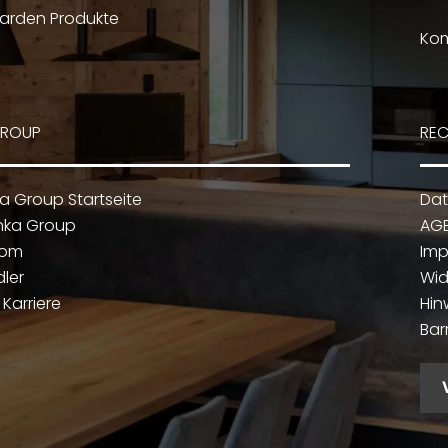
arden Produkte
Kom
GROUP
REC
ka Group Startseite
Dat
nka Group
AG
oom
Im
dler
Wid
Karriere
Hin
Bar