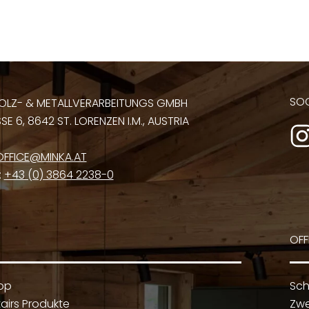
SOC
OLZ- & METALLVERARBEITUNGS GMBH
E 6, 8642 ST. LORENZEN I.M., AUSTRIA
OFFICE@MINKA.AT
:
+43 (0) 3864 2238-0
OFF
op
Sch
airs Produkte
Zwe