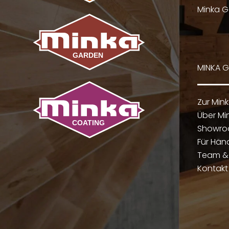
Minka G
MINKA 
Zur Min
Über Mi
Showr
Für Hän
Team & 
Kontakt