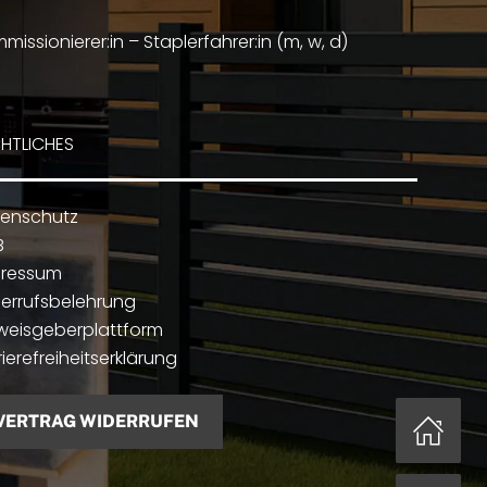
missionierer:in – Staplerfahrer:in (m, w, d)
HTLICHES
enschutz
B
pressum
errufsbelehrung
weisgeberplattform
rierefreiheitserklärung
VERTRAG WIDERRUFEN