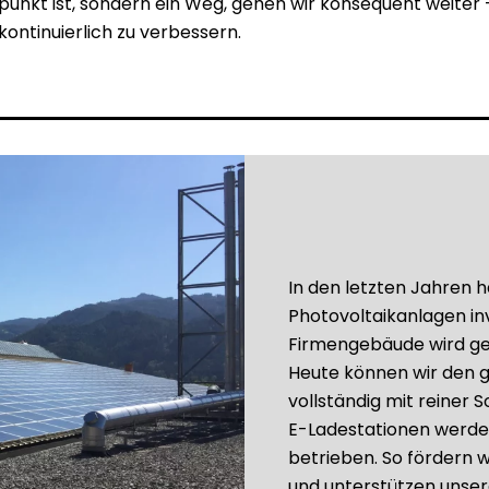
unkt ist, sondern ein Weg, gehen wir konsequent weiter –
ontinuierlich zu verbessern.
In den letzten Jahren h
Photovoltaikanlagen in
Firmengebäude wird genu
Heute können wir den 
vollständig mit reiner
E-Ladestationen werde
betrieben. So fördern w
und unterstützen unser