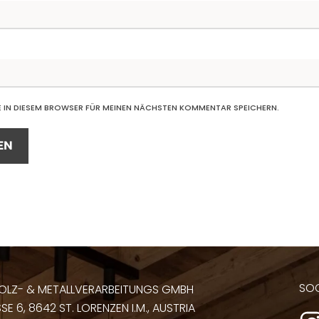
E IN DIESEM BROWSER FÜR MEINEN NÄCHSTEN KOMMENTAR SPEICHERN.
EN
SOC
OLZ- & METALLVERARBEITUNGS GMBH
E 6, 8642 ST. LORENZEN I.M., AUSTRIA