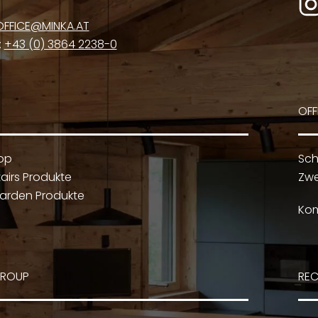
OFFICE@MINKA.AT
:
+43 (0) 3864 2238-0
OFF
op
Sch
airs Produkte
Zwe
arden Produkte
Kom
GROUP
REC