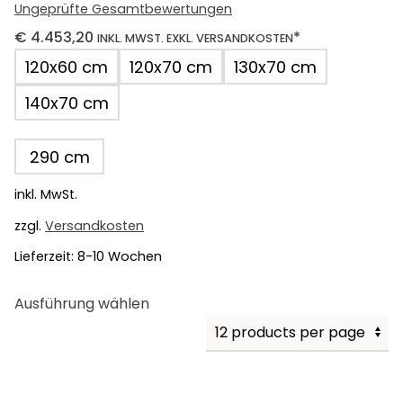
Ungeprüfte Gesamtbewertungen
€
4.453,20
*
INKL. MWST. EXKL. VERSANDKOSTEN
120x60 cm
120x70 cm
130x70 cm
140x70 cm
290 cm
inkl. MwSt.
zzgl.
Versandkosten
Lieferzeit:
8-10 Wochen
Dieses
Ausführung wählen
Produkt
weist
mehrere
Varianten
auf.