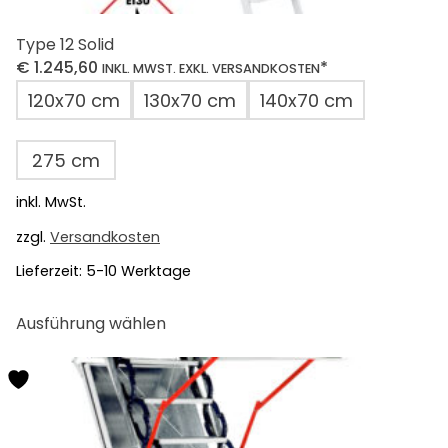
Type 12 Solid
€
1.245,60
*
INKL. MWST. EXKL. VERSANDKOSTEN
120x70 cm
130x70 cm
140x70 cm
275 cm
inkl. MwSt.
zzgl.
Versandkosten
Lieferzeit:
5-10 Werktage
Dieses
Ausführung wählen
Produkt
weist
mehrere
Varianten
auf.