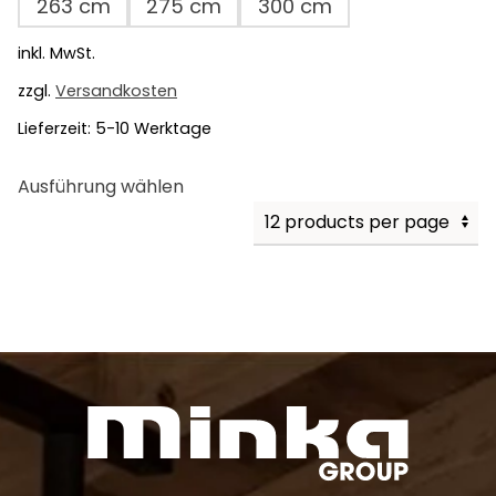
263 cm
275 cm
300 cm
inkl. MwSt.
zzgl.
Versandkosten
Lieferzeit:
5-10 Werktage
Dieses
Ausführung wählen
Produkt
weist
mehrere
Varianten
auf.
Die
Optionen
können
auf
der
Produktseite