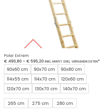
Produktseite
gewählt
werden
Polar Extrem
€
490,80
–
€
595,20
*
INKL. MWST. EXKL. VERSANDKOSTEN
90x60 cm
90x70 cm
90x80 cm
114x55 cm
114x70 cm
120x60 cm
120x70 cm
130x70 cm
140x70 cm
265 cm
275 cm
280 cm