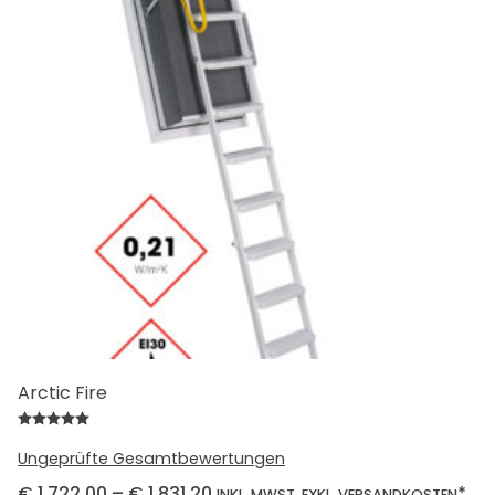
Arctic Fire
Bewertet mit
5.00
von 5
Ungeprüfte Gesamtbewertungen
€
1.722,00
–
€
1.831,20
*
INKL. MWST. EXKL. VERSANDKOSTEN