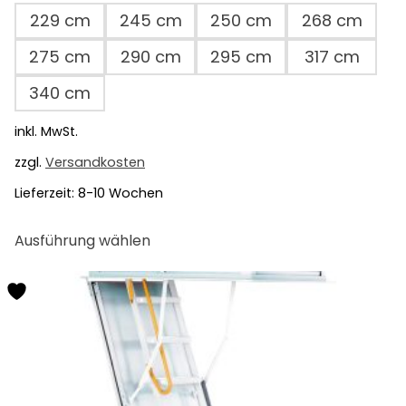
229 cm
245 cm
250 cm
268 cm
275 cm
290 cm
295 cm
317 cm
340 cm
inkl. MwSt.
zzgl.
Versandkosten
Lieferzeit:
8-10 Wochen
Dieses
Ausführung wählen
Produkt
weist
mehrere
Varianten
auf.
Die
Optionen