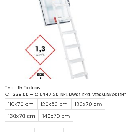
können
auf
der
Produktseite
gewählt
werden
Type 15 Exklusiv
€
1.338,00
–
€
1.447,20
*
INKL. MWST. EXKL. VERSANDKOSTEN
110x70 cm
120x60 cm
120x70 cm
130x70 cm
140x70 cm