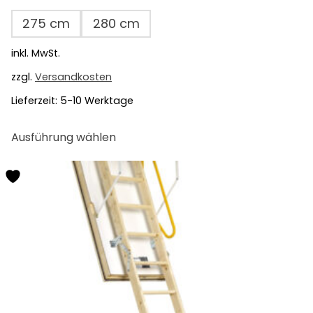
275 cm
280 cm
inkl. MwSt.
zzgl.
Versandkosten
Lieferzeit:
5-10 Werktage
Dieses
Ausführung wählen
Produkt
weist
mehrere
Varianten
auf.
Die
Optionen
können
auf
der