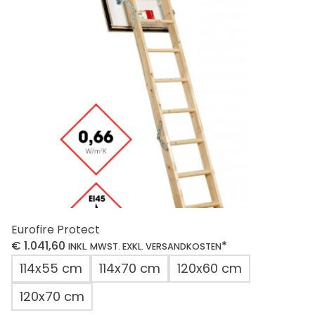
Optionen
können
auf
der
Produktseite
gewählt
werden
Eurofire Protect
€
1.041,60
*
INKL. MWST. EXKL. VERSANDKOSTEN
114x55 cm
114x70 cm
120x60 cm
120x70 cm