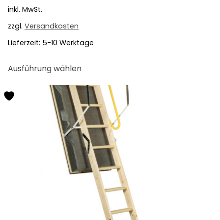
inkl. MwSt.
zzgl.
Versandkosten
Lieferzeit:
5-10 Werktage
Dieses
Ausführung wählen
Produkt
weist
mehrere
Varianten
auf.
Die
Optionen
können
auf
der
Produktseite
gewählt