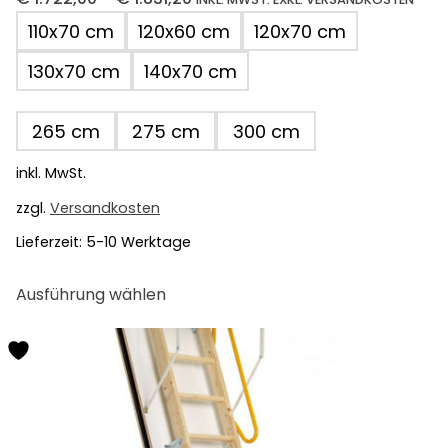
110x70 cm
120x60 cm
120x70 cm
130x70 cm
140x70 cm
265 cm
275 cm
300 cm
inkl. MwSt.
zzgl.
Versandkosten
Lieferzeit:
5-10 Werktage
Dieses
Ausführung wählen
Produkt
weist
mehrere
Varianten
auf.
Die