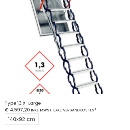
Die
Optionen
können
auf
der
Produktseite
gewählt
werden
Type 13 X-Large
€
4.597,20
*
INKL. MWST. EXKL. VERSANDKOSTEN
140x92 cm