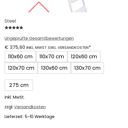
Steel
Bewertet mit
5.00
von 5
Ungeprüfte Gesamtbewertungen
€
375,60
*
INKL. MWST. EXKL. VERSANDKOSTEN
110x60 cm
110x70 cm
120x60 cm
120x70 cm
130x60 cm
130x70 cm
275 cm
inkl. MwSt.
zzgl.
Versandkosten
Lieferzeit:
5-10 Werktage
Dieses