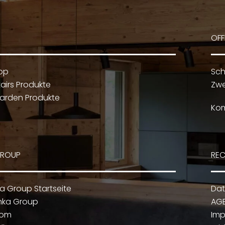
OFF
op
Sch
airs Produkte
Zwe
arden Produkte
Kom
GROUP
REC
ka Group Startseite
Dat
nka Group
AG
oom
Im