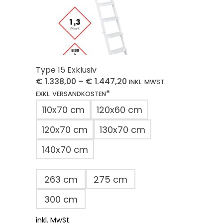
Type 15 Exklusiv
€
1.338,00
–
€
1.447,20
INKL. MWST.
*
EXKL. VERSANDKOSTEN
110x70 cm
120x60 cm
120x70 cm
130x70 cm
140x70 cm
263 cm
275 cm
300 cm
inkl. MwSt.