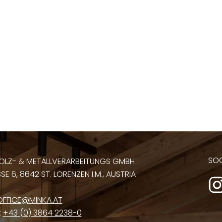
SOC
OLZ- & METALLVERARBEITUNGS GMBH
E 6, 8642 ST. LORENZEN I.M., AUSTRIA
OFFICE@MINKA.AT
:
+43 (0) 3864 2238-0