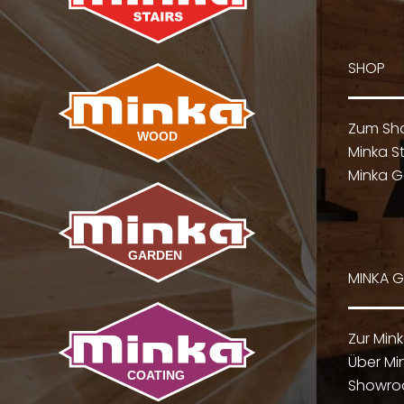
SHOP
Zum Sh
Minka St
Minka G
MINKA 
Zur Min
Über Mi
Showr