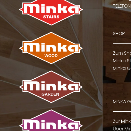
TELEFON
SHOP
Zum Sh
Minka St
Minka G
MINKA 
Zur Min
Über Mi