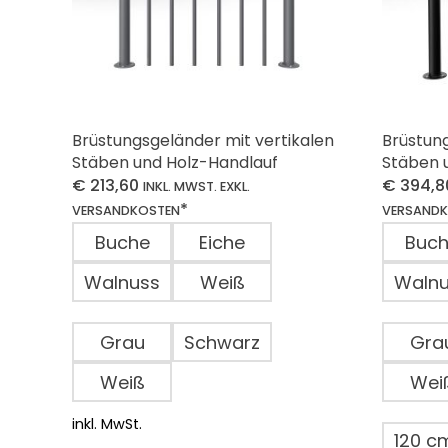
Brüstungsgeländer mit vertikalen
Brüstung
Stäben und Holz-Handlauf
Stäben 
€
213,60
€
394,8
INKL. MWST. EXKL.
*
VERSANDKOSTEN
VERSAND
Buche
Eiche
Buc
Walnuss
Weiß
Waln
Grau
Schwarz
Gra
Weiß
Wei
inkl. MwSt.
120 c