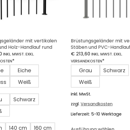
sgeländer mit vertikalen
Brüstungsgeländer mit ve
und Holz-Handlauf rund
Stäben und PVC-Handlau
0
€
213,60
INKL. MWST. EXKL.
INKL. MWST. EXKL.
*
*
KOSTEN
VERSANDKOSTEN
he
Eiche
Grau
Schwarz
uss
Weiß
Weiß
inkl. MwSt.
u
Schwarz
zzgl.
Versandkosten
ß
Lieferzeit:
5-10 Werktage
Dieses
m
140 cm
160 cm
Ausführung wählen