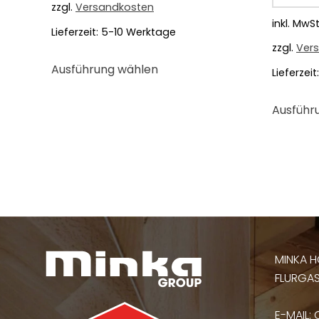
zzgl.
Versandkosten
inkl. MwSt
Lieferzeit:
5-10 Werktage
zzgl.
Ver
Dieses
Ausführung wählen
Produkt
Lieferzeit
weist
mehrere
Ausführ
Varianten
auf.
Die
Optionen
können
auf
der
Produktseite
MINKA H
gewählt
FLURGASS
werden
E-MAIL: