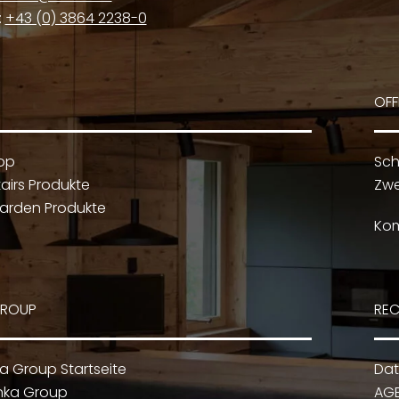
:
+43 (0) 3864 2238-0
werden
OFF
op
Sch
airs Produkte
Zwe
arden Produkte
Kom
GROUP
REC
ka Group Startseite
Dat
nka Group
AG