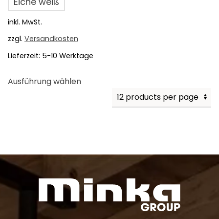
Eiche weiß
inkl. MwSt.
zzgl.
Versandkosten
Lieferzeit:
5-10 Werktage
Dieses
Ausführung wählen
Produkt
weist
mehrere
Varianten
auf.
Die
Optionen
können
auf
der
Produktseite