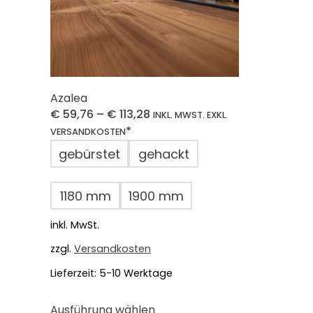
Azalea
€
59,76
–
€
113,28
INKL. MWST. EXKL.
*
VERSANDKOSTEN
gebürstet
gehackt
1180 mm
1900 mm
inkl. MwSt.
zzgl.
Versandkosten
Lieferzeit:
5-10 Werktage
Dieses
Ausführung wählen