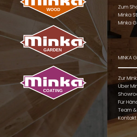
Zum Sh
Minka St
Minka G
MINKA 
Zur Min
Über Mi
Showr
Für Hän
Team & 
Kontakt