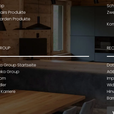
op
Sch
airs Produkte
Zwe
arden Produkte
Kom
GROUP
REC
ka Group Startseite
Dat
nka Group
AG
oom
Im
dler
Wid
Karriere
Hin
Bar