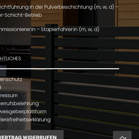
ichtführung in der Pulverbeschichtung (m, w, d) –
i-Schicht-Betrieb
missionierer:in – Staplerfahrer:in (m, w, d)
HTLICHES
enschutz
B
pressum
errufsbelehrung
weisgeberplattform
rierefreiheitserklärung
VERTRAG WIDERRUFEN