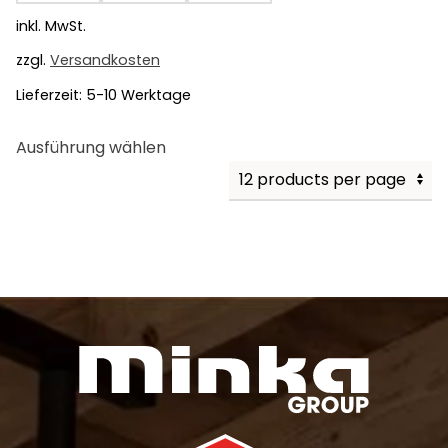
inkl. MwSt.
zzgl.
Versandkosten
Lieferzeit:
5-10 Werktage
Dieses
Ausführung wählen
Produkt
weist
mehrere
Varianten
auf.
Die
Optionen
können
auf
der
Produktseite
gewählt