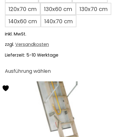
120x70 cm
130x60 cm
130x70 cm
140x60 cm
140x70 cm
inkl. MwSt.
zzgl.
Versandkosten
Lieferzeit:
5-10 Werktage
Dieses
Ausführung wählen
Produkt
weist
mehrere
Varianten
auf.
Die
Optionen
können
auf