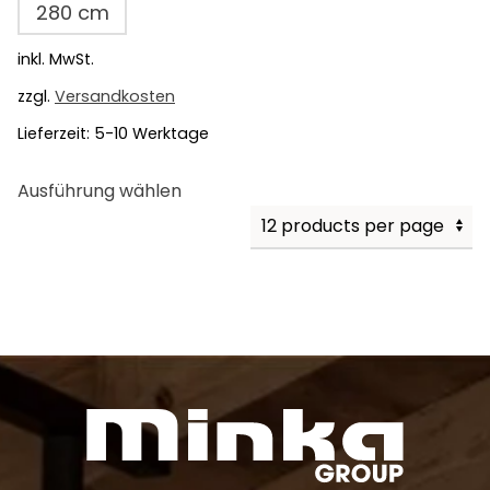
280 cm
inkl. MwSt.
zzgl.
Versandkosten
Lieferzeit:
5-10 Werktage
Dieses
Ausführung wählen
Produkt
weist
mehrere
Varianten
auf.
Die
Optionen
können
auf
der
Produktseite