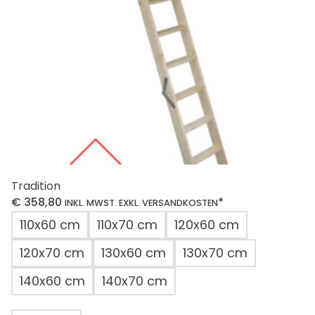
der
Produktseite
gewählt
werden
Tradition
€
358,80
*
INKL. MWST. EXKL. VERSANDKOSTEN
110x60 cm
110x70 cm
120x60 cm
120x70 cm
130x60 cm
130x70 cm
140x60 cm
140x70 cm